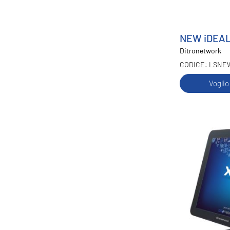
NEW iDEA
Ditronetwork
LSNE
Voglio