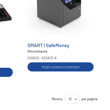
SMART I SafeMoney
Ditronetwork
AZSAFE-6
Voglio essere contattato
Mostra
per pagina