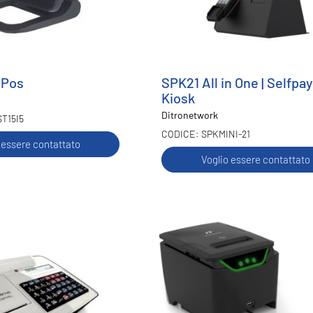
C Pos
SPK21 All in One | Selfpay
Kiosk
Ditronetwork
T15I5
SPKMINI-21
 essere contattato
Voglio essere contattato