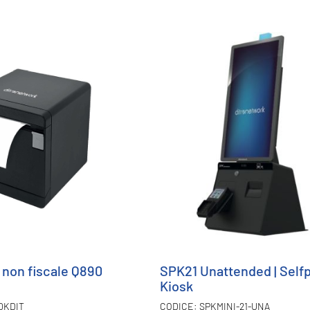
 non fiscale Q890
SPK21 Unattended | Self
Kiosk
0KDIT
SPKMINI-21-UNA