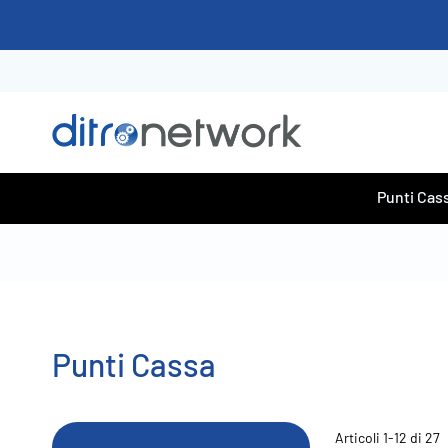
Salta
al
contenuto
Punti Cas
Punti Cassa
Articoli
1
-
12
di
27