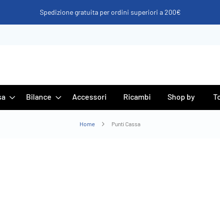
Spedizione gratuita per ordini superiori a 200€
sa
Bilance
Accessori
Ricambi
Shop by
To
Home
Punti Cassa