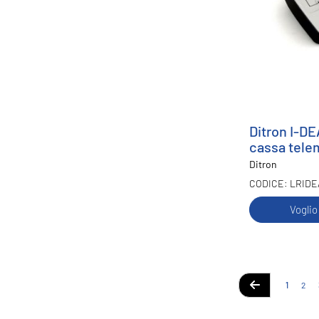
Ditron I-DE
cassa tele
Ditron
LRIDE
Voglio
Pa
Attualmen
Pagi
1
2
Pagina
Precedente