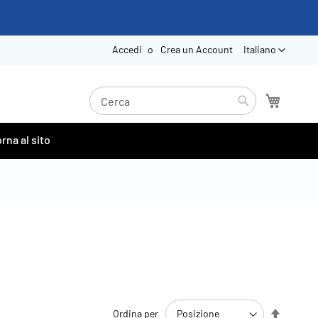
Lingua
Accedi
Crea un Account
Italiano
Carrello
Search
Search
rna al sito
Imposta
Ordina per