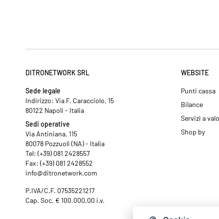
DITRONETWORK SRL
WEBSITE
Sede legale
Punti cassa
Indirizzo: Via F. Caracciolo, 15
Bilance
80122 Napoli - Italia
Servizi a val
Sedi operative
Shop by
Via Antiniana, 115
80078 Pozzuoli (NA) - Italia
Tel: (+39) 081 2428557
Fax: (+39) 081 2428552
info@ditronetwork.com
P.IVA/C.F. 07535221217
Cap. Soc. € 100.000,00 i.v.