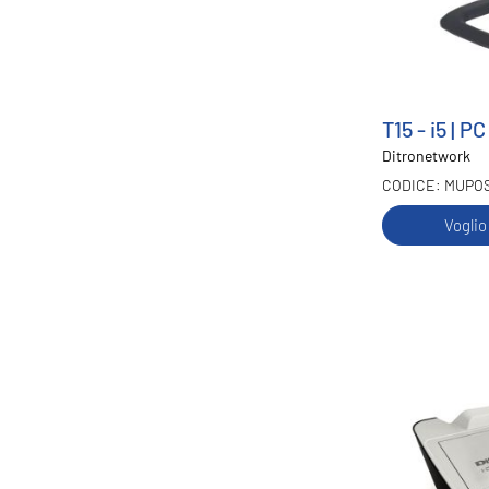
T15 - i5 | P
Ditronetwork
MUPOS
Voglio