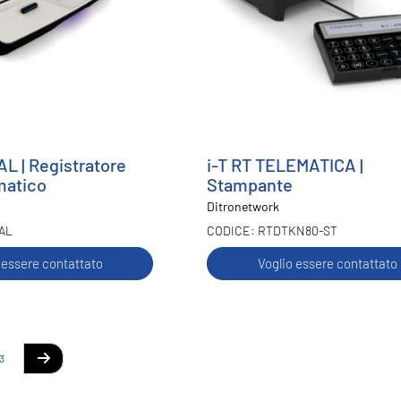
AL | Registratore
i-T RT TELEMATICA |
matico
Stampante
Ditronetwork
AL
RTDTKN80-ST
 essere contattato
Voglio essere contattato
gina
te stai leggendo la pagina
na
Pagina
3
Pagina
Successivo