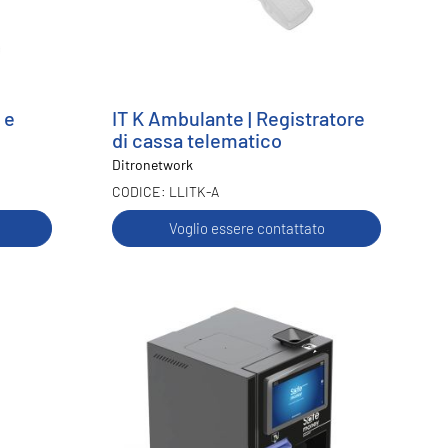
 e
IT K Ambulante | Registratore
di cassa telematico
Ditronetwork
LLITK-A
Voglio essere contattato