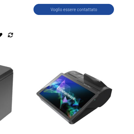
Voglio essere contattato
AGGIUNGI
AGGIUNGI
ALLA
AL
LISTA
CONFRONTO
DESIDERI