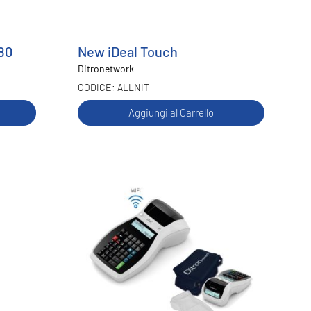
Q80
New iDeal Touch
Ditronetwork
ALLNIT
Aggiungi al Carrello