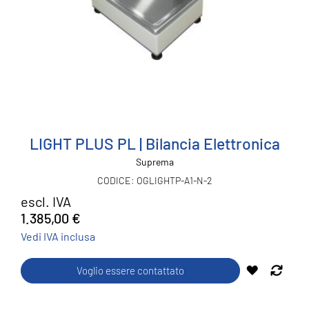
LIGHT PLUS PL | Bilancia Elettronica
Suprema
OGLIGHTP-A1-N-2
escl. IVA
1.385,00 €
Vedi IVA inclusa
AGGIUNGI
Voglio essere contattato
AGGIU
ALLA
AL