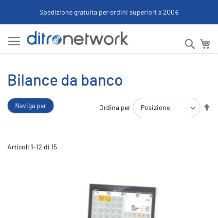
Spedizione gratuita per ordini superiori a 200€
Salta
al
Searc
Ca
contenuto
Bilance da banco
Im
Naviga per
Ordina per
la
di
de
Articoli
1
-
12
di
15