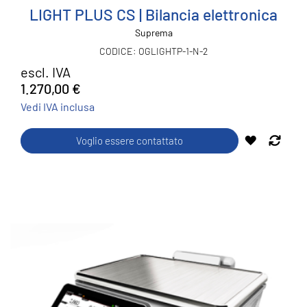
LIGHT PLUS CS | Bilancia elettronica
Suprema
OGLIGHTP-1-N-2
escl. IVA
1.270,00 €
Vedi IVA inclusa
AGGIUNGI
Voglio essere contattato
AGGIU
ALLA
AL
LISTA
CONFR
DESIDERI