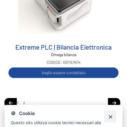
Extreme PLC | Bilancia Elettronica
Omega bilance
OGYEIN14
Voglio essere contattato
Pagina
Attualmente
Pagina
1
2
Pagina
Precedente
Pagina
Success
stai
🍪 Cookie
leggendo
Questo sito utilizza cookie tecnici necessari alla