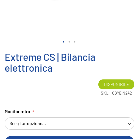
Vai
Extreme CS | Bilancia
all'inizio
della
elettronica
galleria
di
immagini
DISPONIBILE
SKU
OGYEIN242
Monitor retro