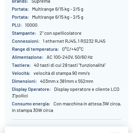
Maggiori
Suprema
Informazioni
Multirange 6/15 kg - 2/5 g
Multirange 6/15 kg - 2/5 g
10000
2" con spellicolatore
1 ethernet RJ45, 1 RS232 RJ45
0°C/+40°C
AC 100-240V, 50/60 Hz
40 tasti di cui 28 tasti "funzionalità"
velocità di stampa 90 mm/s
403mm x 381mm x 552mm
Display operatore e cliente LCD
3''pollici
Con macchina in attesa 3W circa,
in stampa 30W circa