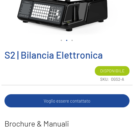
Vai
S2 | Bilancia Elettronica
all'inizio
della
galleria
DISPONIBILE
di
immagini
SKU
OGS2-A
Voglio essere contattato
Brochure & Manuali